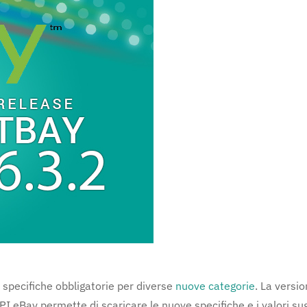
 specifiche obbligatorie per diverse
nuove categorie
. La versi
I eBay permette di scaricare le nuove specifiche e i valori sug