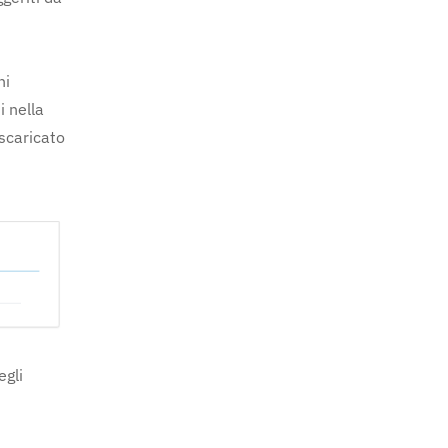
ni
i nella
 scaricato
egli