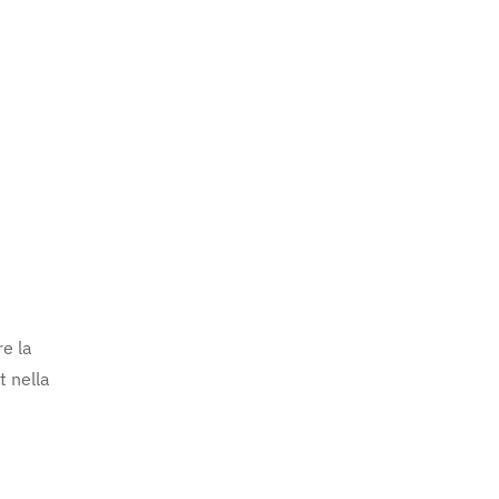
re la
t nella