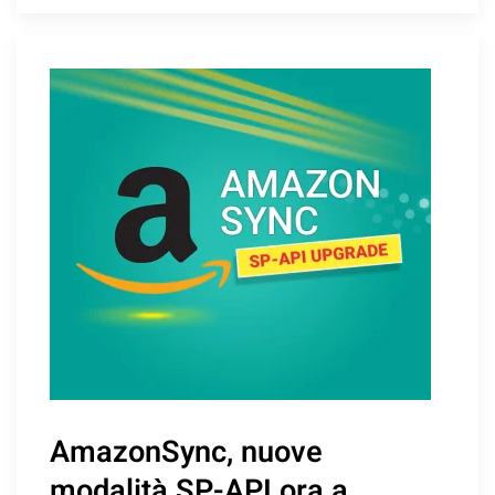
AmazonSync, nuove
modalità SP-API ora a