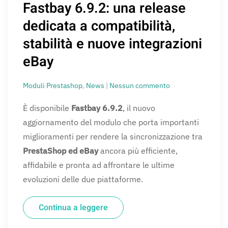
Fastbay 6.9.2: una release
dedicata a compatibilità,
stabilità e nuove integrazioni
eBay
su
Moduli Prestashop
,
News
|
Nessun commento
Fastbay
6.9.2:
È disponibile
Fastbay 6.9.2
, il nuovo
una
aggiornamento del modulo che porta importanti
release
dedicata
miglioramenti per rendere la sincronizzazione tra
a
PrestaShop ed eBay
ancora più efficiente,
compatibilità,
stabilità
affidabile e pronta ad affrontare le ultime
e
evoluzioni delle due piattaforme.
nuove
integrazioni
eBay
Continua a leggere