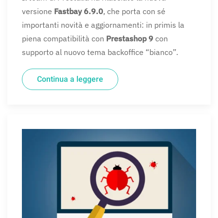
la
versione
Fastbay 6.9.0
, che porta con sé
versione
compatibile
importanti novità e aggiornamenti: in primis la
con
piena compatibilità con
Prestashop 9
con
Prestashop
9
supporto al nuovo tema backoffice “bianco”.
Continua a leggere