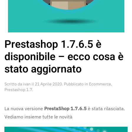
Prestashop 1.7.6.5 è
disponibile – ecco cosa è
stato aggiornato
Scritto da
ivan
il
21 Aprile 2020
. Pubblicato in
Ecommerce
,
Prestashop 1.7
.
La nuova versione
PrestaShop 1.7.6.5
è stata rilasciata.
Vediamo insieme tutte le novità