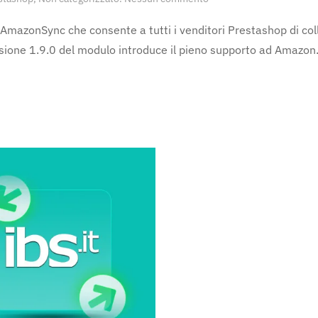
Aggiornamento
AmazonSync
AmazonSync che consente a tutti i venditori Prestashop di coll
1.9.0
one 1.9.0 del modulo introduce il pieno supporto ad Amazon.
per
Prestashop:
benvenuto
Amazon
NL!