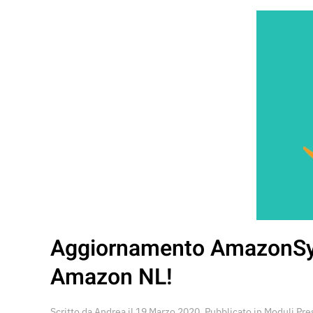
Aggiornamento AmazonSyn
Amazon NL!
Scritto da
Andrea
il
19 Marzo 2020
. Pubblicato in
Moduli Pre