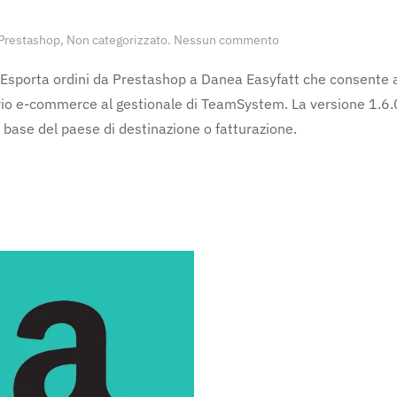
su
Prestashop
,
Non categorizzato
.
Nessun commento
Nuovo
aggiornamento
Esporta ordini da Prestashop a Danea Easyfatt che consente a 
Esporta
oprio e-commerce al gestionale di TeamSystem. La versione 1.6.
ordini
da
 base del paese di destinazione o fatturazione.
Prestashop
a
Danea
Easyfatt
1.6.0