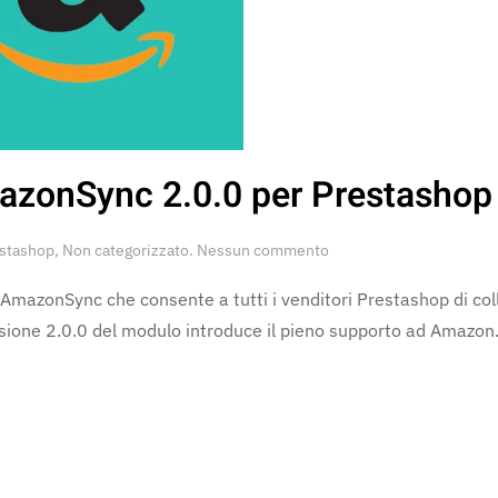
zonSync 2.0.0 per Prestashop
su
estashop
,
Non categorizzato
.
Nessun commento
Nuovo
aggiornamento
AmazonSync che consente a tutti i venditori Prestashop di coll
AmazonSync
ione 2.0.0 del modulo introduce il pieno supporto ad Amazon.
2.0.0
per
Prestashop