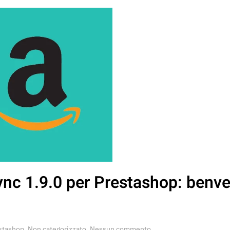
c 1.9.0 per Prestashop: benv
su
stashop
,
Non categorizzato
.
Nessun commento