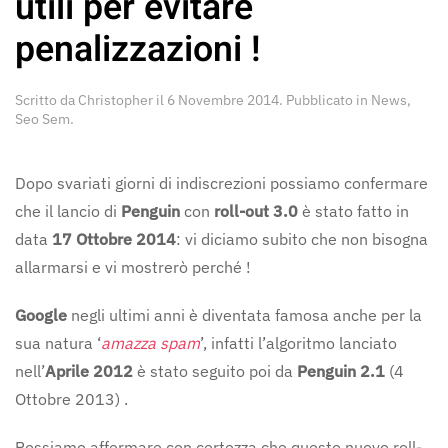
utili per evitare
penalizzazioni !
Scritto da
Christopher
il
6 Novembre 2014
. Pubblicato in
News
,
Seo Sem
.
Dopo svariati giorni di indiscrezioni possiamo confermare
che il lancio di
Penguin
con
roll-out 3.0
è stato fatto in
data
17 Ottobre 2014
: vi diciamo subito che non bisogna
allarmarsi e vi mostrerò perché !
Google
negli ultimi anni è diventata famosa anche per la
sua natura ‘
amazza spam
’, infatti l’algoritmo lanciato
nell’
Aprile 2012
è stato seguito poi da
Penguin 2.1
(4
Ottobre 2013) .
Possiamo affermare con certezza che questo nuovo roll-