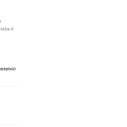
a
alia.it
cessivo