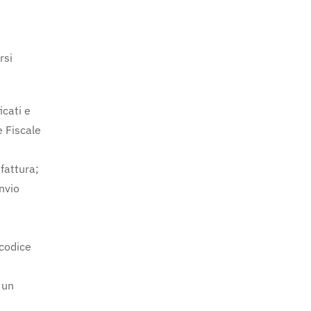
rsi
cati e
e Fiscale
fattura;
invio
 codice
 un