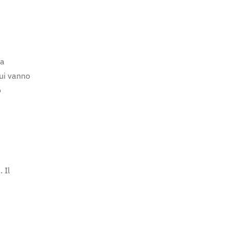
ca
cui vanno
o
 Il