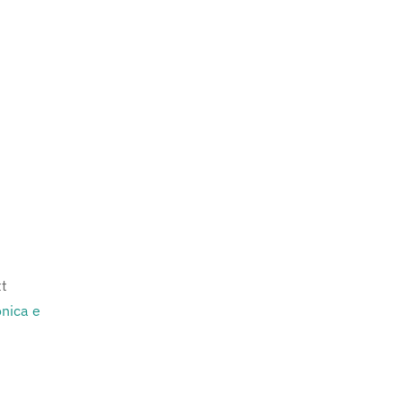
tt
onica e