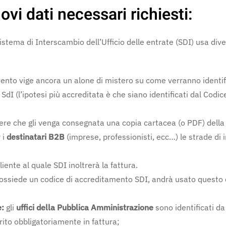
vi dati necessari richiesti:
Sistema di Interscambio dell’Ufficio delle entrate (SDI) usa dive
nto vige ancora un alone di mistero su come verranno identifi
SdI (l’ipotesi più accreditata è che siano identificati dal Codic
ere che gli venga consegnata una copia cartacea (o PDF) della 
 i
destinatari B2B
(imprese, professionisti, ecc…) le strade di 
liente al quale SDI inoltrerà la fattura.
possiede un codice di accreditamento SDI, andrà usato questo
e:
gli
uffici della Pubblica Amministrazione
sono identificati da
rito obbligatoriamente in fattura;