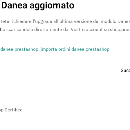
 Danea aggiornato
otete richiedere l’upgrade all’ultima versione del modulo Dane
t
o scaricandolo direttamente dal Vostro account su shop.prest
 danea prestashop
,
importa ordini danea prestashop
Suc
p Certified