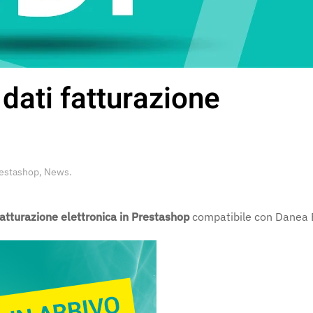
ati fatturazione
restashop
,
News
.
fatturazione elettronica in Prestashop
compatibile con Danea 