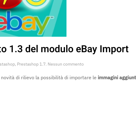
to 1.3 del modulo eBay Import
su
estashop
,
Prestashop 1.7
.
Nessun commento
Disponibile
l’aggiornamento
ovità di rilievo la possibilità di importare le
immagini aggiunt
1.3
del
modulo
eBay
Import