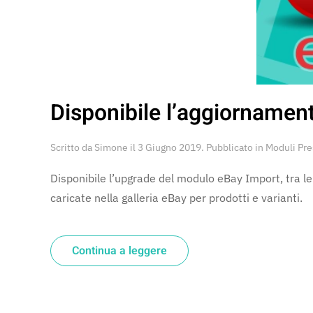
Disponibile l’aggiornamen
Scritto da
Simone
il
3 Giugno 2019
. Pubblicato in
Moduli Pr
Disponibile l’upgrade del modulo eBay Import, tra le n
caricate nella galleria eBay per prodotti e varianti.
Continua a leggere