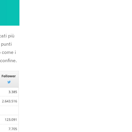
cati più
 punti
o come i
 confine.