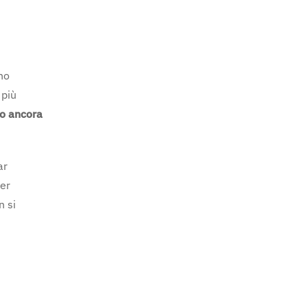
ono
 più
no ancora
ar
per
n si