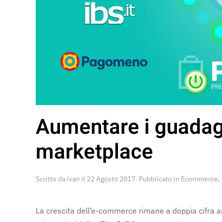
Aumentare i guadag
marketplace
Scritto da
ivan
il
22 Agosto 2017
. Pubblicato in
Ecommerce
,
La crescita dell’e-commerce rimane a doppia cifra an