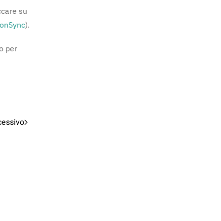
ccare su
zonSync
).
io per
cessivo