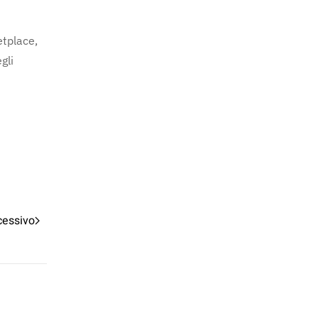
etplace,
gli
cessivo