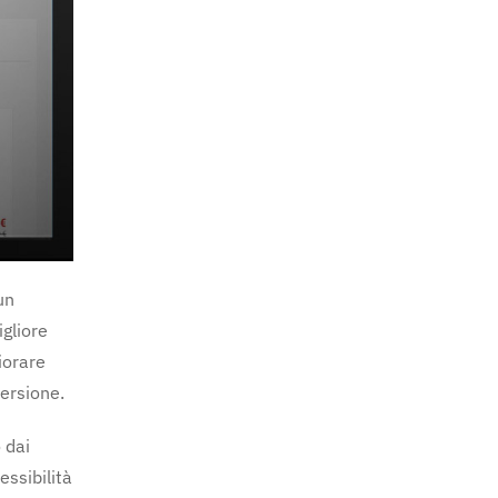
un
igliore
iorare
versione.
 dai
essibilità