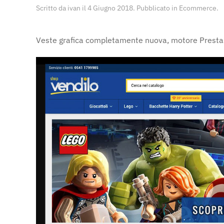
Scritto da
ivan
il
4 Giugno 2018
. Pubblicato in
Ecommerce
.
Veste grafica completamente nuova, motore Presta