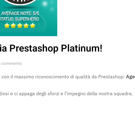
ia Prestashop Platinum!
su
n commento
Prestalia
promossa
sa con il massimo riconoscimento di qualità da Prestashop:
Age
Agenzia
Prestashop
Platinum!
osi e ci appaga degli sforzi e l’impegno della nostra squadra.