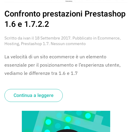
Confronto prestazioni Prestashop
1.6 e 1.7.2.2
Scritto da
ivan
il
18 Settembre 2017
. Pubblicato in
Ecommerce
,
su
Hosting
,
Prestashop 1.7
.
Nessun commento
Confronto
prestazioni
La velocità di un sito ecommerce è un elemento
Prestashop
essenziale per il posizionamento e l’esperienza utente,
1.6
e
vediamo le differenze tra 1.6 e 1.7
1.7.2.2
Continua a leggere