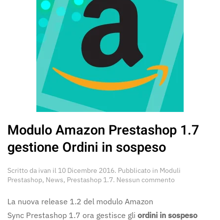
Modulo Amazon Prestashop 1.7
gestione Ordini in sospeso
Scritto da
ivan
il
10 Dicembre 2016
. Pubblicato in
Moduli
su
Prestashop
,
News
,
Prestashop 1.7
.
Nessun commento
Modulo
Amazon
La nuova release 1.2 del modulo Amazon
Prestashop
Sync Prestashop 1.7 ora gestisce gli
ordini in sospeso
1.7