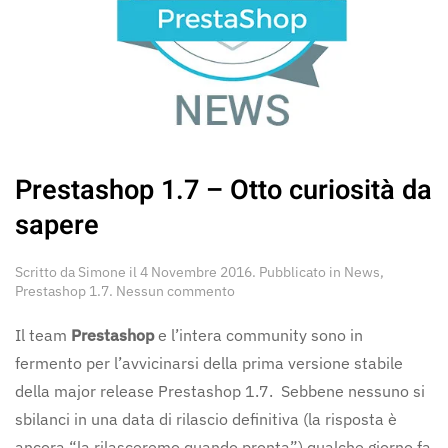
Prestashop 1.7 – Otto curiosità da
sapere
Scritto da
Simone
il
4 Novembre 2016
. Pubblicato in
News
,
su
Prestashop 1.7
.
Nessun commento
Prestashop
1.7
Il team
Prestashop
e l’intera community sono in
–
fermento per l’avvicinarsi della prima versione stabile
Otto
curiosità
della major release Prestashop 1.7. Sebbene nessuno si
da
sbilanci in una data di rilascio definitiva (la risposta è
sapere
ancora “la rilasceremo quando pronta”) qualche giorno fa