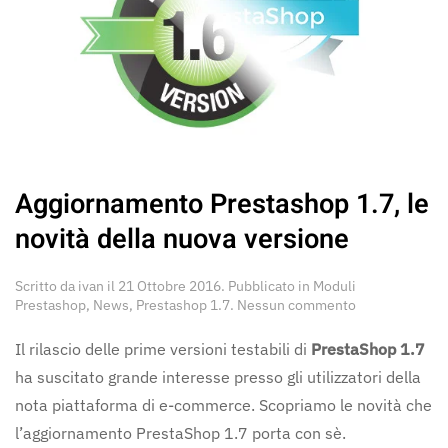
Aggiornamento Prestashop 1.7, le
novità della nuova versione
Scritto da
ivan
il
21 Ottobre 2016
. Pubblicato in
Moduli
su
Prestashop
,
News
,
Prestashop 1.7
.
Nessun commento
Aggiornament
Prestashop
Il rilascio delle prime versioni testabili di
PrestaShop 1.7
1.7,
ha suscitato grande interesse presso gli utilizzatori della
le
novità
nota piattaforma di e-commerce. Scopriamo le novità che
della
l’aggiornamento PrestaShop 1.7 porta con sè.
nuova