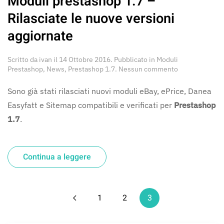
Moduli prestashop 1.7 –
Rilasciate le nuove versioni
aggiornate
Scritto da
ivan
il
14 Ottobre 2016
. Pubblicato in
Moduli
su
Prestashop
,
News
,
Prestashop 1.7
.
Nessun commento
Moduli
prestashop
Sono già stati rilasciati nuovi moduli eBay, ePrice, Danea
1.7
Easyfatt e Sitemap compatibili e verificati per
Prestashop
–
Rilasciate
1.7
.
le
nuove
versioni
aggiornate
Continua a leggere
1
2
3