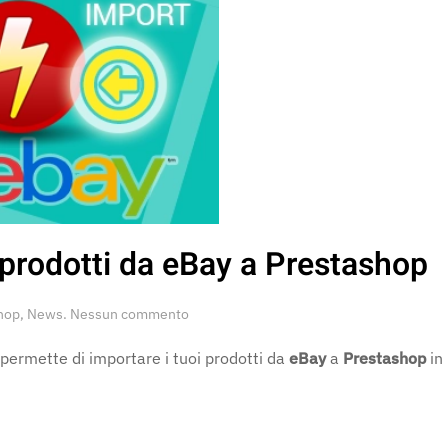
prodotti da eBay a Prestashop
su
hop
,
News
.
Nessun commento
FastBay
Import
 permette di importare i tuoi prodotti da
eBay
a
Prestashop
in
–
importa
prodotti
da
eBay