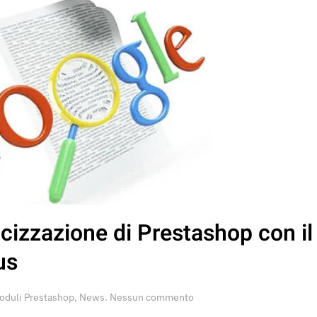
icizzazione di Prestashop con il
us
su
oduli Prestashop
,
News
.
Nessun commento
Aumenta