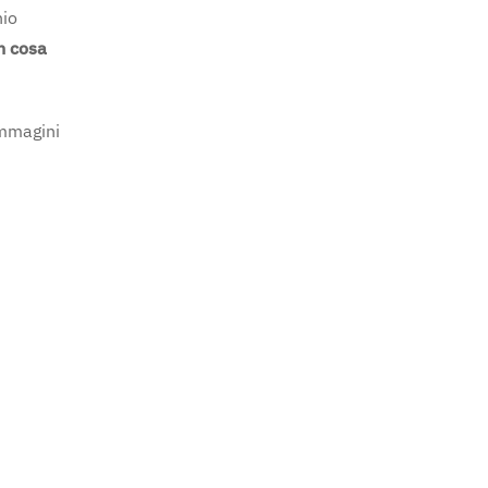
hio
in cosa
immagini