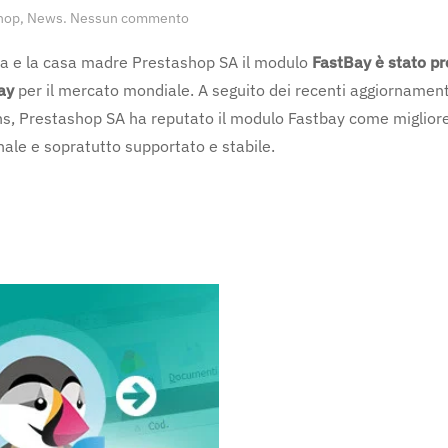
su
hop
,
News
.
Nessun commento
FastBay
modulo
alia e la casa madre Prestashop SA il modulo
FastBay è stato p
Ufficiale
ay
per il mercato mondiale. A seguito dei recenti aggiornament
Prestashop
eBay
ons, Prestashop SA ha reputato il modulo Fastbay come miglior
onale e sopratutto supportato e stabile.