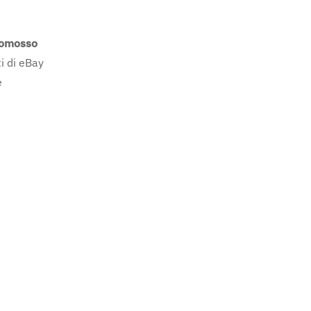
romosso
i di eBay
e