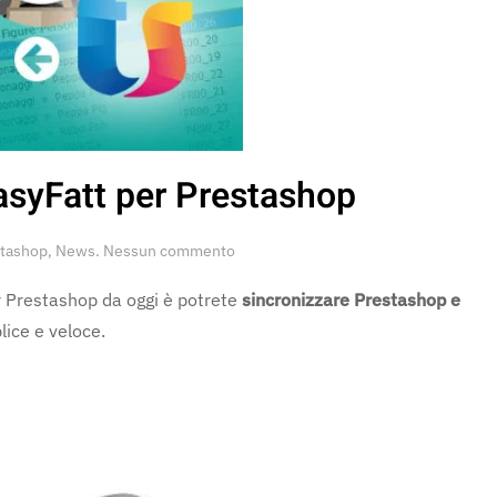
EasyFatt per Prestashop
su
stashop
,
News
.
Nessun commento
Moduli
certificati
er Prestashop da oggi è potrete
sincronizzare Prestashop e
Danea
ice e veloce.
EasyFatt
per
Prestashop