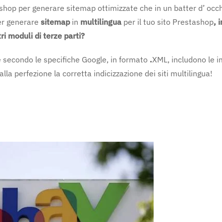
la
hop per generare sitemap ottimizzate che in un batter d’ occ
velocità
per generare
sitemap
in
multilingua
per il tuo sito Prestashop
, 
di
indicizzazione
ri moduli di terze parti?
di
Prestashop
e secondo le specifiche Google, in formato
.
XML, includono le 
con
il
alla perfezione la corretta indicizzazione dei siti multilingua!
nuovo
modulo
Sitemap
Plus