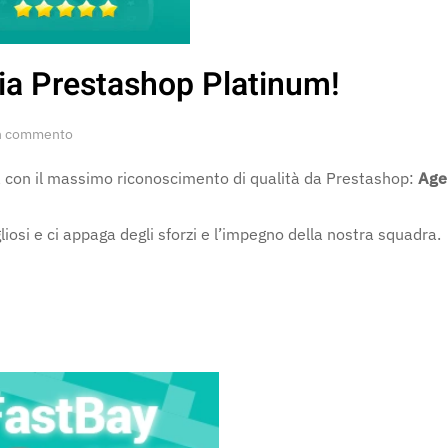
ia Prestashop Platinum!
su
n commento
Prestalia
promossa
sa con il massimo riconoscimento di qualità da Prestashop:
Age
Agenzia
Prestashop
Platinum!
osi e ci appaga degli sforzi e l’impegno della nostra squadra.