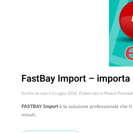
FastBay Import – importa 
Scritto da
ivan
il
6 Luglio 2016
. Pubblicato in
Moduli Prestas
FASTBAY Import
è la soluzione professionale che ti
minuti.